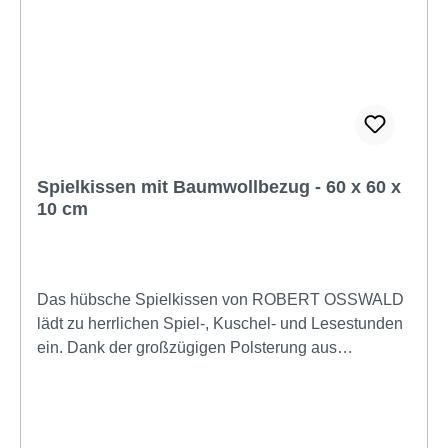
Spielkissen mit Baumwollbezug - 60 x 60 x
10 cm
Das hübsche Spielkissen von ROBERT OSSWALD
lädt zu herrlichen Spiel-, Kuschel- und Lesestunden
ein. Dank der großzügigen Polsterung aus
Toxproof®-zertifiziertem Schaumstoff ist das Kissen
formstabil und trotzdem weich. Das Dessin mit
klassischem kleinen oder großen Vichy-Karo oder
Vichy-Streifen sowie die Farbe können Sie