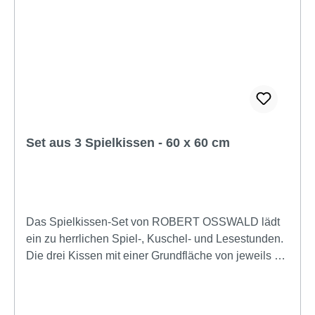
Set aus 3 Spielkissen - 60 x 60 cm
Das Spielkissen-Set von ROBERT OSSWALD lädt
ein zu herrlichen Spiel-, Kuschel- und Lesestunden.
Die drei Kissen mit einer Grundfläche von jeweils 60
cm x 60 cm lassen sich flexibel in immer neuen
Formen zusammenlegen: man kann daraus Höhlen
bauen, sie als Rücklehne verwenden oder einfach