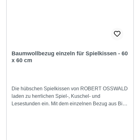
Baumwollbezug einzeln für Spielkissen - 60
x 60 cm
Die hübschen Spielkissen von ROBERT OSSWALD
laden zu herrlichen Spiel-, Kuschel- und
Lesestunden ein. Mit dem einzelnen Bezug aus Bio
Baumwolle haben Sie immer sauberen Ersatz zur
Hand, falls beim Spielen mal kleine Malheurs
passieren. Dank des eingenähten Reißverschluss ist
das Auf- und Abziehen des samtig-weichen